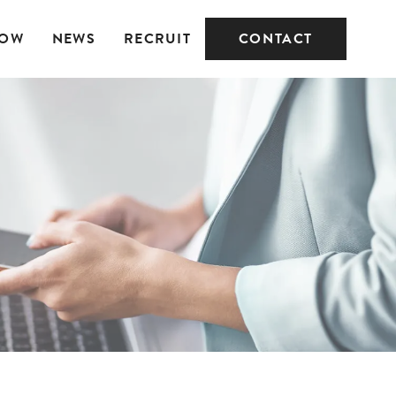
LOW
NEWS
RECRUIT
CONTACT
職業紹介
メディジョブ マッチ
ング版
小企業デジタルツ
メディジョブ 看護師
導入促進支援事
版
ASE ECサイト
・構築