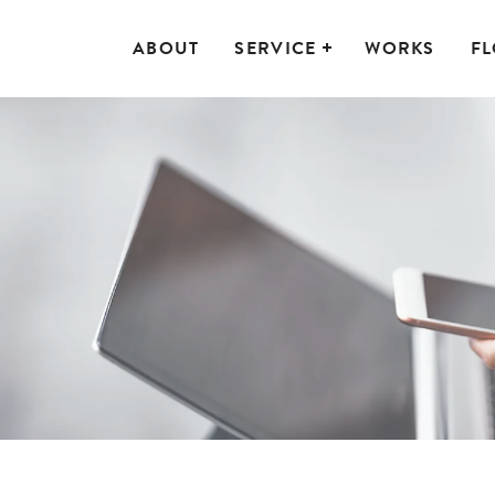
ABOUT
SERVICE
WORKS
F
作
ライティング
【IT導入補助金】申請
有料
ITツール
けメディジョブ
オルスク
VPNリモート接続サー
【中
ング版
ビス構築
ール
業】B
導入