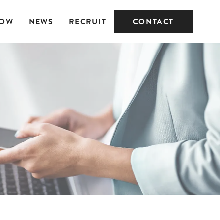
LOW
NEWS
RECRUIT
CONTACT
職業紹介
メディジョブ マッチ
ング版
小企業デジタルツ
メディジョブ 看護師
導入促進支援事
版
ASE ECサイト
・構築