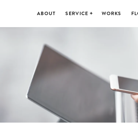
ABOUT
SERVICE
WORKS
F
作
ライティング
【IT導入補助金】申請
有料
ITツール
けメディジョブ
オルスク
VPNリモート接続サー
【中
ング版
ビス構築
ール
業】B
導入